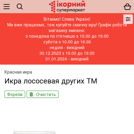
Вітаємо! Слава Україні!
Ми вже працюємо, тож купуйте смачну ікру! Графік роботи
магазину змінено:
з понеділка по п'ятницю з 10.00 до 19.00
субота з 10.00 до 16.00
неділя - вихідний
30.12.2023 з 10.00 до 19.00
01.01.2024 - вихідний
Красная икра
Икра лососевая других ТМ
Форели
Очистить