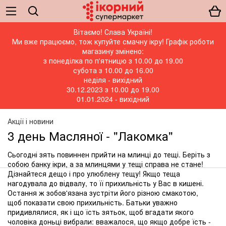
Вітаємо! Слава Україні!
Ми вже працюємо, тож купуйте смачну ікру! Графік роботи
магазину змінено:
з понеділка по п'ятницю з 10.00 до 19.00
субота з 10.00 до 16.00
неділя - вихідний
30.12.2023 з 10.00 до 19.00
01.01.2024 - вихідний
Акції і новини
3 день Масляної - "Лакомка"
Сьогодні зять повиннен прийти на млинці до тещі. Беріть з
собою банку ікри, а за млинцями у тещі справа не стане!
Дізнайтеся дещо і про улюблену тещу! Якщо теща
нагодувала до відвалу, то її прихильність у Вас в кишені.
Остання ж зобов'язана зустріти його різною смакотою,
щоб показати свою прихильність. Батьки уважно
придивлялися, як і що їсть зятьок, щоб вгадати якого
чоловіка доньці вибрали: вважалося, що якщо добре їсть -