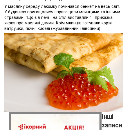
У масляну середу-лакомку починався бенкет на весь світ.
У будинках пригощалися і пригощали млинцями та іншими
стравами. "Що є в печі - на стіл виставляй!" - приказка
якраз про масляні днями. Крім млинців готували коржі,
ватрушки, яєчні, киселі (журавлинний і вівсяний).
Інші
записи