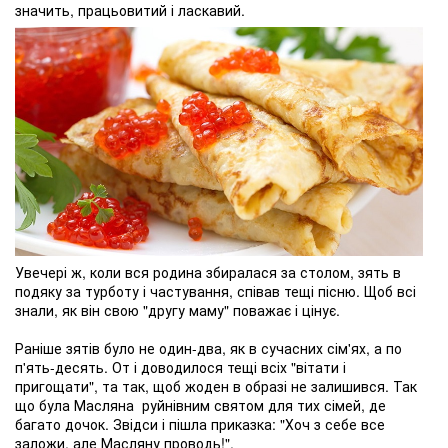
значить, працьовитий і ласкавий.
Увечері ж, коли вся родина збиралася за столом, зять в
подяку за турботу і частування, співав тещі пісню. Щоб всі
знали, як він свою "другу маму" поважає і цінує.
Раніше зятів було не один-два, як в сучасних сім'ях, а по
п'ять-десять. От і доводилося тещі всіх "вітати і
пригощати", та так, щоб жоден в образі не залишився. Так
що була Масляна руйнівним святом для тих сімей, де
багато дочок. Звідси і пішла приказка: "Хоч з себе все
заложи, але Масляну проводь!".