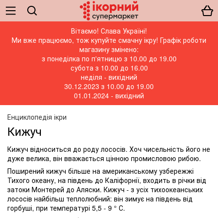
Вітаємо! Слава Україні!
Ми вже працюємо, тож купуйте смачну ікру! Графік роботи
магазину змінено:
з понеділка по п'ятницю з 10.00 до 19.00
субота з 10.00 до 16.00
неділя - вихідний
30.12.2023 з 10.00 до 19.00
01.01.2024 - вихідний
Енциклопедія ікри
Кижуч
Кижуч відноситься до роду лососів. Хоч чисельність його не
дуже велика, він вважається цінною промисловою рибою.
Поширений кижуч більше на американському узбережжі
Тихого океану, на південь до Каліфорнії, входить в річки від
затоки Монтерей до Аляски. Кижуч - з усіх тихоокеанських
лососів найбільш теплолюбний: він зимує на південь від
горбуші, при температурі 5,5 - 9 ° С.