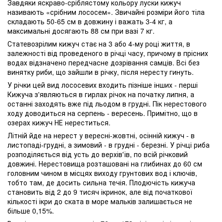
Завдяки яскраво-сріблястому кольору луски кижуч
називають «срібним лососем». Звичайні розміри його тіла
складають 50-65 см в довжину і важать 3-4 кг, а
максимальні досягають 88 см при вазі 7 кг.
Статевозрілим кижуч стає на 3 або 4-му році життя, в
залежності від проведеного в річці часу, причому в прісних
водах відзначено передчасне дозрівання самців. Всі без
винятку риби, що зайшли в річку, після нересту гинуть.
У річки цей вид лососевих входить пізніше інших - перші
Кижуча з'являються в гирлах річок на початку липня, а
останні заходять вже під льодом в грудні. Пік нерестового
ходу доводиться на серпень - вересень. Примітно, що в
озерах кижуч НЕ нереститься.
Літній йде на нерест у вересні-жовтні, осінній кижуч - в
листопаді-грудні, а зимовий - в грудні - березні. У річці риба
розподіляється від усть до верхів'їв, по всій річковий
довжині. Нерестовища розташовані на глибинах до 60 см
головним чином в місцях виходу грунтових вод і ключів,
тобто там, де досить сильна течія. Плодючість кижуча
становить від 2 до 9 тисяч ікринок, але від початкової
кількості ікри до ската в море мальків залишається не
більше 0,15%.