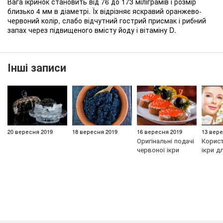
Вага ікринок становить від 76 до 173 міліграмів і розмір
близько 4 мм в діаметрі. Їх відрізняє яскравий оранжево-
червоний колір, слабо відчутний гострий присмак і рибний
запах через підвищеного вмісту йоду і вітаміну D.
Інші записи
20 вересня 2019
18 вересня 2019
16 вересня 2019
13 вере
Оригінальні подачі
Корист
червоної ікри
ікри д