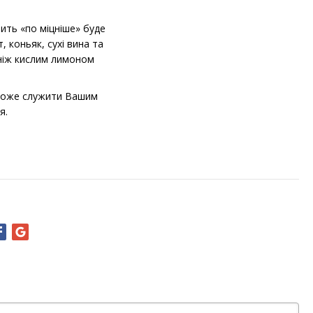
ить «по міцніше» буде
 коньяк, сухі вина та
 ніж кислим лимоном
 може служити Вашим
я.