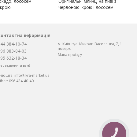
окадо, лососем і
Оригінальні млинці на пиві з
ікрою
червоною ікрою і лососем
Контактна інформація
044 384-10-74
м. Київ, вул. Миколи Василенка, 7, 1
поверх
096 883-84-03
Мапа проїзду
095 632-18-34
ередзвонити вам?
Е-пошта:
info@ikra-market.ua
iber:
096 434-40-40