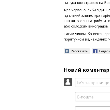
вишуканою стравою на Ваш
Ікра червоної риби відмінн
ідеальний альянс ікра-горі
інші алкогольні атрибути 
або солодким виноградом.
Таким чином, баночка черв
порятунком від нежданих г
Рассказать
Подели
Новий коментар