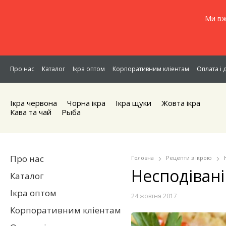
Ми вж
Про нас
Каталог
Ікра оптом
Корпоративним кліентам
Оплата і 
Ікра червона
Чорна iкра
Iкра щуки
Жовта iкра
Кава та чай
Рыба
Про нас
Головна
Рецепти з ікрою
Несподівані 
Каталог
Ікра оптом
24 жовтня 2017
Корпоративним кліентам