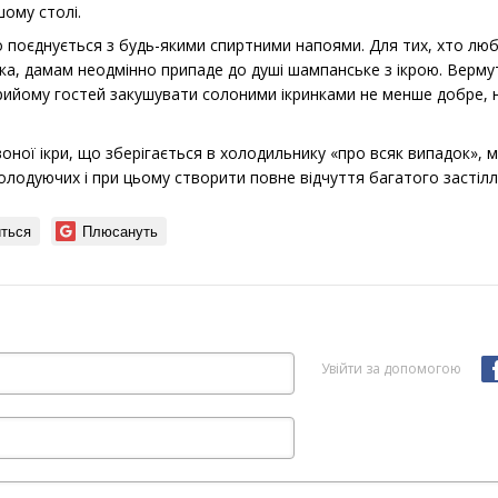
ому столі.
о поєднується з будь-якими спиртними напоями. Для тих, хто люб
лка, дамам неодмінно припаде до душі шампанське з ікрою. Вермут,
прийому гостей закушувати солоними ікринками не менше добре,
оної ікри, що зберігається в холодильнику «про всяк випадок»,
олодуючих і при цьому створити повне відчуття багатого застілл
ться
Плюсануть
Увійти за допомогою