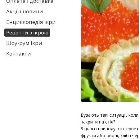
Оплата і доставка
Акції і новини
Енциклопедія ікри
Рецепти з ікрою
Шоу-рум ікри
Контакти
Бувають такі ситуації, ко
накрити на стіл?
З цього приводу в інтернет
фрукти або овочі, хліб і ч