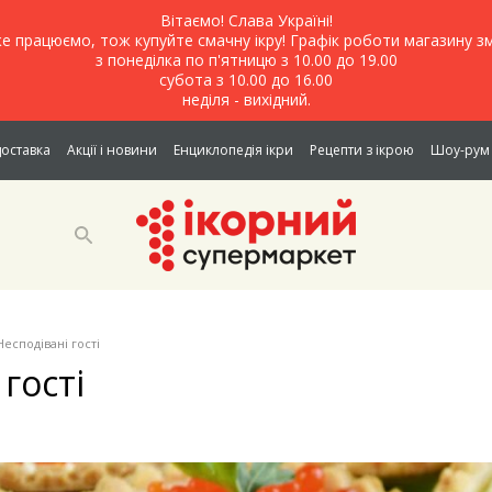
Вітаємо! Слава Україні!
е працюємо, тож купуйте смачну ікру! Графік роботи магазину зм
з понеділка по п'ятницю з 10.00 до 19.00
субота з 10.00 до 16.00
неділя - вихідний.
доставка
Акції і новини
Енциклопедія ікри
Рецепти з ікрою
Шоу-рум 
Несподівані гості
гості