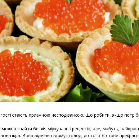
ли гості стають приємною несподіванкою. Що робити, якщо потріб
і можна знайти безліч міркувань і рецептів, але, мабуть, найкр
ервона ікра. Вона відмінно вгамує голод, до того ж стане прекрас