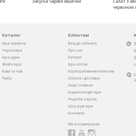
мги
Закуска чарівні мішечки
Салат з ав
червоною 
Каталог
Клієнтам
Ікра червона
Вхід до кабінету
Чорна iкра
Про нас
Iкра щуки
Каталог
Жовта iкра
Ікра оптом
П
Кава та чай
Корпоративним кліентам
Рыба
Оплата і доставка
V
Акції і новини
Енциклопедія ікри
Рецепти з ікрою
Шоу-рум ікри
Контакти
Ми в соцмережах