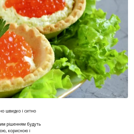
но швидко і ситно
ащим рішенням будуть
ною, корисною і