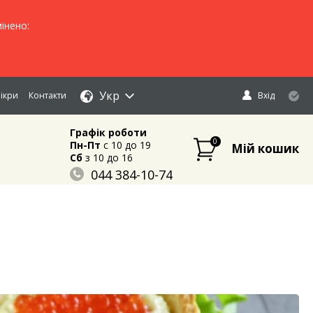
інено:
Укр
ікри
Контакти
Вхід
Графік роботи
0
Пн-Пт
c 10 до 19
Мій кошик
Сб
з 10 до 16
044 384-10-74
096 883-84-03
095 632-18-34