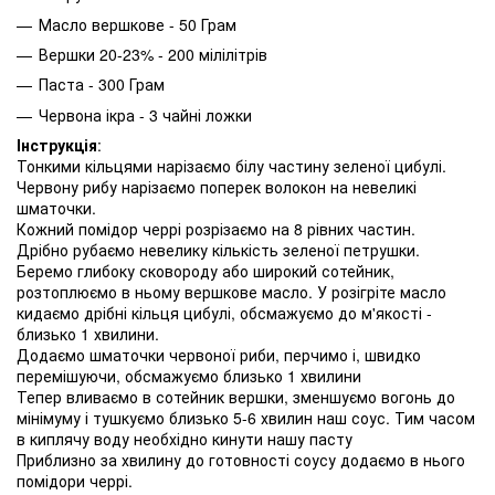
Масло вершкове - 50 Грам
Вершки 20-23% - 200 мілілітрів
Паста - 300 Грам
Червона ікра - 3 чайні ложки
Інструкція
:
Тонкими кільцями нарізаємо білу частину зеленої цибулі.
Червону рибу нарізаємо поперек волокон на невеликі
шматочки.
Кожний помідор черрі розрізаємо на 8 рівних частин.
Дрібно рубаємо невелику кількість зеленої петрушки.
Беремо глибоку сковороду або широкий сотейник,
розтоплюємо в ньому вершкове масло. У розігріте масло
кидаємо дрібні кільця цибулі, обсмажуємо до м'якості -
близько 1 хвилини.
Додаємо шматочки червоної риби, перчимо і, швидко
перемішуючи, обсмажуємо близько 1 хвилини
Тепер вливаємо в сотейник вершки, зменшуємо вогонь до
мінімуму і тушкуємо близько 5-6 хвилин наш соус. Тим часом
в киплячу воду необхідно кинути нашу пасту
Приблизно за хвилину до готовності соусу додаємо в нього
помідори черрі.