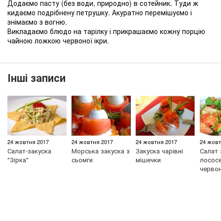
Додаємо пасту (без води, природно) в сотейник. Туди ж
кидаємо подрібнену петрушку. Акуратно перемішуємо і
знімаємо з вогню.
Викладаємо блюдо на тарілку і прикрашаємо кожну порцію
чайною ложкою червоної ікри.
Інші записи
24 жовтня 2017
24 жовтня 2017
24 жовтня 2017
24 жовт
Салат-закуска
Морська закуска з
Закуска чарівні
Салат 
"Зірка"
сьомги
мішечки
лососе
черво