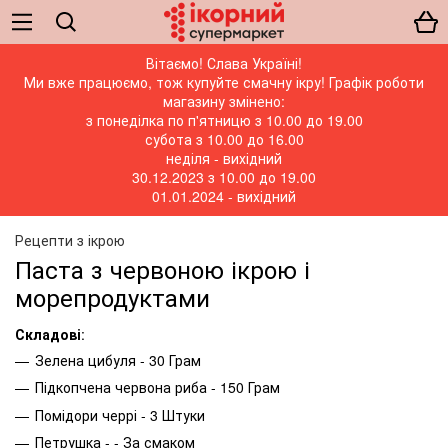
Вітаємо! Слава Україні!
Ми вже працюємо, тож купуйте смачну ікру! Графік роботи
магазину змінено:
з понеділка по п'ятницю з 10.00 до 19.00
субота з 10.00 до 16.00
неділя - вихідний
30.12.2023 з 10.00 до 19.00
01.01.2024 - вихідний
Рецепти з ікрою
Паста з червоною ікрою і
морепродуктами
Складові
:
Зелена цибуля - 30 Грам
Підкопчена червона риба - 150 Грам
Помідори черрі - 3 Штуки
Петрушка - - За смаком