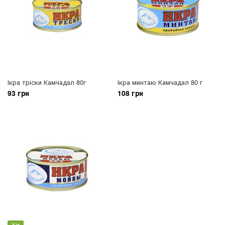
Ікра тріски Камчадал 80г
Ікра минтаю Камчадал 80 г
93 грн
108 грн
Хіт