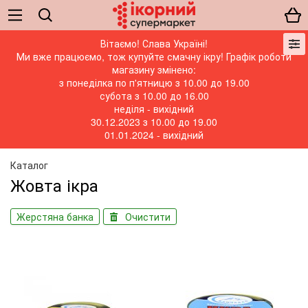
Вітаємо! Слава Україні!
Ми вже працюємо, тож купуйте смачну ікру! Графік роботи
магазину змінено:
з понеділка по п'ятницю з 10.00 до 19.00
субота з 10.00 до 16.00
неділя - вихідний
30.12.2023 з 10.00 до 19.00
01.01.2024 - вихідний
Каталог
Жовта ікра
Жерстяна банка
Очистити