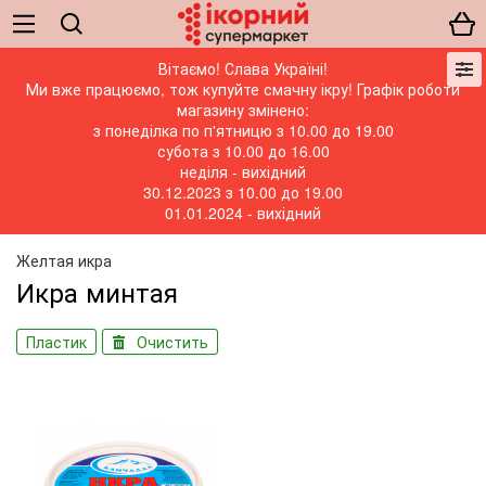
Вітаємо! Слава Україні!
Ми вже працюємо, тож купуйте смачну ікру! Графік роботи
магазину змінено:
з понеділка по п'ятницю з 10.00 до 19.00
субота з 10.00 до 16.00
неділя - вихідний
30.12.2023 з 10.00 до 19.00
01.01.2024 - вихідний
Желтая икра
Икра минтая
Пластик
Очистить