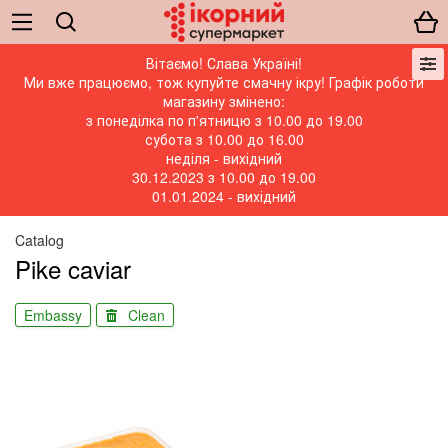
Вітаємо! Слава Україні!
Ми вже працюємо, тож купуйте смачну ікру! Графік роботи
магазину змінено:
з понеділка по п'ятницю з 10.00 до 19.00
субота з 10.00 до 16.00
неділя - вихідний
30.12.2023 з 10.00 до 19.00
01.01.2024 - вихідний
Catalog
Pike caviar
Embassy
Clean