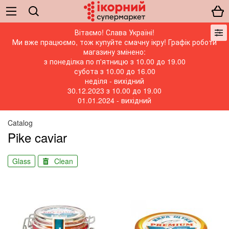
Вітаємо! Слава Україні!
Ми вже працюємо, тож купуйте смачну ікру! Графік роботи
магазину змінено:
з понеділка по п'ятницю з 10.00 до 19.00
субота з 10.00 до 16.00
неділя - вихідний
30.12.2023 з 10.00 до 19.00
01.01.2024 - вихідний
Catalog
Pike caviar
Glass
Clean