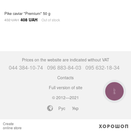
Pike caviar "Premium" 50 g
408 UAH
432 UAH
Out of stock
Prices on the website are indicated without VAT
044 384-10-74
096 883-84-03
095 632-18-34
Contacts
Full version of site
CALL
BUTTON
© 2012—2021
Рус
Укр
Create
online store