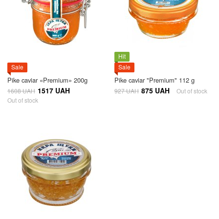
Hit
Sale
Sale
Pike caviar «Premium» 200g
Pike caviar "Premium" 112 g
1517 UAH
875 UAH
1608 UAH
927 UAH
Out of stock
Out of stock