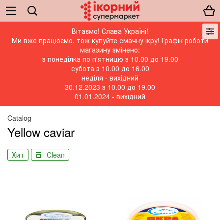
Вітаємо! Слава Україні!
Ми вже працюємо, тож купуйте смачну ікру! Графік роботи
магазину змінено:
з понеділка по п'ятницю з 10.00 до 19.00
субота з 10.00 до 16.00
неділя - вихідний
30.12.2023 з 10.00 до 19.00
01.01.2024 - вихідний
Catalog
Yellow caviar
Хит
Clean