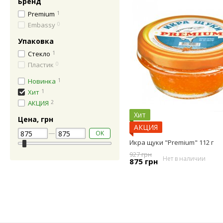
Бренд
Premium
1
Embassy
0
Упаковка
Стекло
1
Пластик
0
Новинка
1
Хит
1
АКЦИЯ
2
Хит
Цена, грн
АКЦИЯ
OK
Икра щуки "Premium" 112 г
927 грн
Нет в наличии
875 грн