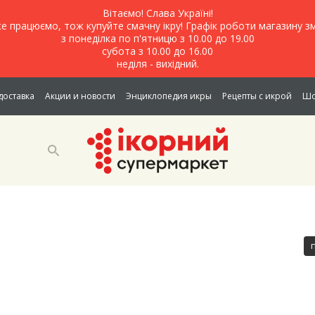
Вітаємо! Слава Україні!
е працюємо, тож купуйте смачну ікру! Графік роботи магазину зм
з понеділка по п'ятницю з 10.00 до 19.00
субота з 10.00 до 16.00
неділя - вихідний.
доставка
Акции и новости
Энциклопедия икры
Рецепты с икрой
Шо