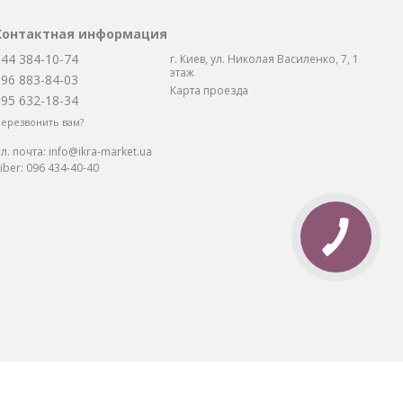
Контактная информация
044 384-10-74
г. Киев, ул. Николая Василенко, 7, 1
этаж
096 883-84-03
Карта проезда
095 632-18-34
ерезвонить вам?
л. почта:
info@ikra-market.ua
iber:
096 434-40-40
та: