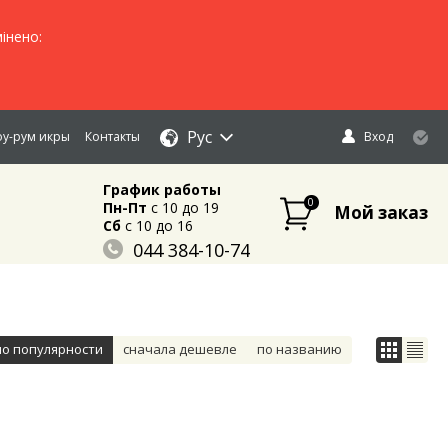
інено:
Рус
у-рум икры
Контакты
Вход
График работы
0
Пн-Пт
c 10 до 19
Мой заказ
Сб
c 10 до 16
044 384-10-74
096 883-84-03
095 632-18-34
по популярности
сначала дешевле
по названию