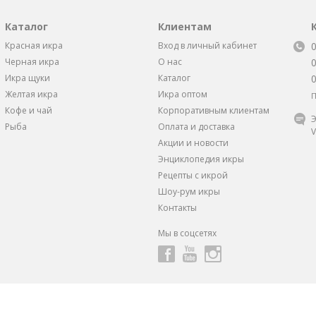
Каталог
Клиентам
Красная икра
Вход в личный кабинет
Черная икра
О нас
Икра щуки
Каталог
Желтая икра
Икра оптом
П
Кофе и чай
Корпоративным клиентам
Э
Рыба
Оплата и доставка
V
Акции и новости
Энциклопедия икры
Рецепты с икрой
Шоу-рум икры
Контакты
Мы в соцсетях
ндивидуальные скидки и предложения
от 1 Икорного Супермарке