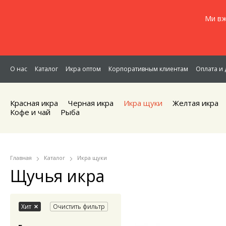
Ми вж
О нас
Каталог
Икра оптом
Корпоративным клиентам
Оплата и 
Красная икра
Черная икра
Икра щуки
Желтая икра
Кофе и чай
Рыба
Главная
Каталог
Икра щуки
Щучья икра
Хит
Очистить фильтр