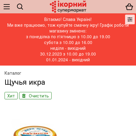
Вітаємо! Слава Україні!
Ми вже працюємо, тож купуйте смачну ікру! Графік роботи
магазину змінено:
з понеділка по п'ятницю з 10.00 до 19.00
субота з 10.00 до 16.00
неділя - вихідний
30.12.2023 з 10.00 до 19.00
01.01.2024 - вихідний
Каталог
Щучья икра
Хит
Очистить