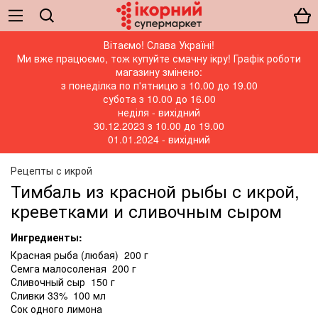
Вітаємо! Слава Україні!
Ми вже працюємо, тож купуйте смачну ікру! Графік роботи
магазину змінено:
з понеділка по п'ятницю з 10.00 до 19.00
субота з 10.00 до 16.00
неділя - вихідний
30.12.2023 з 10.00 до 19.00
01.01.2024 - вихідний
Рецепты с икрой
Тимбаль из красной рыбы с икрой,
креветками и сливочным сыром
Ингредиенты:
Красная рыба (любая) 200 г
Семга малосоленая 200 г
Сливочный сыр 150 г
Сливки 33% 100 мл
Сок одного лимона