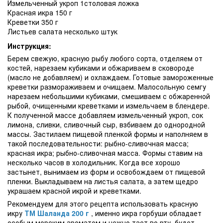
Измельченный укроп 1столовая ложка
Красная икра 150 г
Креветки 350 г
Листьев салата несколько штук
Инструкция:
Берем свежую, красную рыбу любого сорта, отделяем от
костей, нарезаем кубиками и обжариваем в сковороде
(масло не добавляем) и охлаждаем. Готовые замороженные
креветки размораживаем и очищаем. Малосольную семгу
нарезаем небольшими кубиками, смешиваем с обжаренной
рыбой, очищенными креветками и измельчаем в блендере.
К полученной массе добавляем измельченный укроп, сок
лимона, сливки, сливочный сыр, взбиваем до однородной
массы. Застилаем пищевой пленкой формы и наполняем в
такой последовательности: рыбно-сливочная масса;
красная икра; рыбно-сливочная масса. Формы ставим на
несколько часов в холодильник. Когда все хорошо
застынет, вынимаем из форм и освобождаем от пищевой
пленки. Выкладываем на листья салата, а затем щедро
украшаем красной икрой и креветками.
Рекомендуем для этого рецепта использовать красную
икру
ТМ Шаланда 200 г
, именно икра горбуши обладает
особым морским ароматом и нежно тает во рту, будет