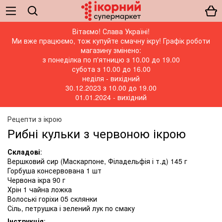
Вітаємо! Слава Україні!
Ми вже працюємо, тож купуйте смачну ікру! Графік роботи
магазину змінено:
з понеділка по п'ятницю з 10.00 до 19.00
субота з 10.00 до 16.00
неділя - вихідний
30.12.2023 з 10.00 до 19.00
01.01.2024 - вихідний
Рецепти з ікрою
Рибні кульки з червоною ікрою
Складові
:
Вершковий сир (Маскарпоне, Філадельфія і т.д) 145 г
Горбуша консервована 1 шт
Червона ікра 90 г
Хрін 1 чайна ложка
Волоські горіхи 05 склянки
Сіль, петрушка і зелений лук по смаку
Інструкція
: