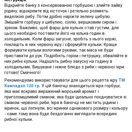
Відкрийте банку з консервованою горбушою і злийте зайву
рідину, відокремте від кісточок і ретельно розімніть
виделкою рибу. Потім дрібно наріжте зелену цибулю.
Змішайте горбушу з цибулею, сіллю, вершковим сиром і
хріном. Важливо, щоб фарш для кульок став густим, для
цього необхідно поставити його на кілька годин в
холодильник. Коли фарш загусне, зробіть з нього коржі,
покладіть в них червону ікру і сформуйте кульки. Краще
формувати кульки вологими руками, так маса не буде
приставати до рук. Подрібніть горіхи і петрушку, обваляйте в
них рибні кульки. Надішліть рибну закуску на годину в
холодильник. Вишукане і ніжне блюдо з риби і червоної ікри
готово! Смачного!
Рекомендуємо використовувати для цього рецепта ікру
ТМ
Камчадал 120 гр
. У цій баночці знаходиться ікра горбуші,
яка має яскраво виражений морський аромат і
приголомшливий смаком, яка буде ідеально поєднуватися зі
смаком червоної риби. Ікра в баночці не містить рідини і
ікринок, що лопнули, всі ікринки однакового розміру і кольору
- саме тому вона буде бездоганно виглядати всередині
рибної кульки.