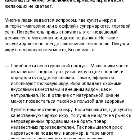
занимаются немногочисленные фермы, но икры на всех
желающих не хватает.
Многие люди задаются вопросом, где купить икру: в
интернет-магазине или в оффлайн супермаркете, торговой
сети. Потребитель привык покупать этот недешевый
деликатес в магазинах или даже на рынках. Но такие
покупки далеко не всегда заканчиваются хорошо. Покупая
икру в непроверенном месте, Вы рискуете:
Приобрести ненатуральный продукт. Мошенники часто
окрашивают недорогую щучью икру в цвет черной, и
определить подделку сложно. Также, аферисты
используют белковую икру. Икра обладает схожими
вкусовыми качествами и внешним видом, как и
натуральная. Но, в отличие от натуральной, она не
может похвастаться такой же пользой для здоровья.
Купить некачественную икру. Если Вы ищите, где купить
качественную черную икру, то лучше не идти на рынок к
непроверенным продавцам и не брать товар
неизвестных производителей. Так повышается риск
нарваться на подделку, например: в таре много
жидкости, у продукции не цельные икринки,