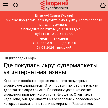
Вітаємо! Слава Україні!
Ми вже працюємо, тож купуйте смачну ікру! Графік роботи
магазину змінено:
з понеділка по п'ятницю з 10.00 до 19.00
субота з 10.00 до 16.00
неділя - вихідний
30.12.2023 з 10.00 до 19.00
01.01.2024 - вихідний
Энциклопедия икры
Где покупать икру: супермаркеты
vs интернет-магазины
Красная и особенно черная икра – это популярные
украинские деликатесы. Этот продукт потребляется, как
дорогая премиум закуска. Ее используют в качестве
украшения праздничного стола, фуршета. Стоит икра
недешево, она добывается из осетровых и лососевых рыб,
которые находятся на грани вымирания. Разведением