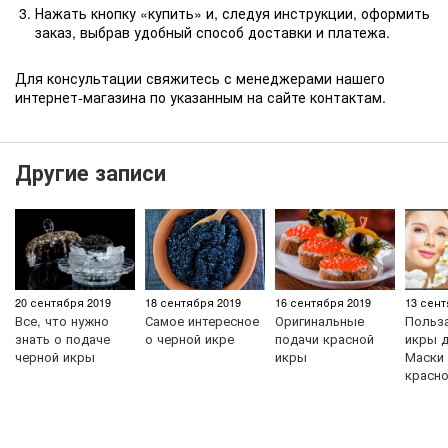
Нажать кнопку «купить» и, следуя инструкции, оформить
заказ, выбрав удобный способ доставки и платежа.
Для консультации свяжитесь с менеджерами нашего
интернет-магазина по указанным на сайте контактам.
Другие записи
20 сентября 2019
18 сентября 2019
16 сентября 2019
13 сент
Все, что нужно
Самое интересное
Оригинальные
Польз
знать о подаче
о черной икре
подачи красной
икры д
черной икры
икры
Маски 
красн