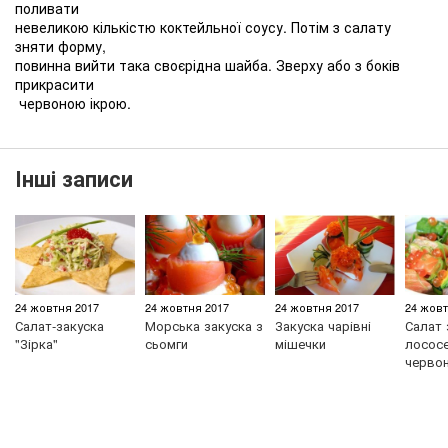
поливати
невеликою кількістю коктейльної соусу. Потім з салату
зняти форму,
повинна вийти така своєрідна шайба. Зверху або з боків
прикрасити
червоною ікрою.
Інші записи
24 жовтня 2017
24 жовтня 2017
24 жовтня 2017
24 жовт
Салат-закуска
Морська закуска з
Закуска чарівні
Салат 
"Зірка"
сьомги
мішечки
лососе
черво