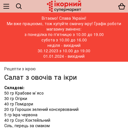
Вітаємо! Слава Україні!
Ми вже працюємо, тож купуйте смачну ікру! Графік роботи
магазину змінено:
з понеділка по п'ятницю з 10.00 до 19.00
субота з 10.00 до 16.00
неділя - вихідний
30.12.2023 з 10.00 до 19.00
01.01.2024 - вихідний
Рецепти з ікрою
Салат з овочів та ікри
Складові:
50 гр Крабове м`ясо
30 гр Огірки
40 гр Помідори
20 гр Горошок зелений консервований
5 гр Ікра червона
40 гр Соус Коктейльний
Сіль, перець за смаком