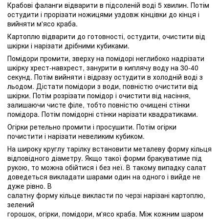
Крабові фаланги відварити в підсоленій воді 5 хвилин. Потім
остудити і прорізати ножицями уздовж кінцівки до кінця і
вийняти м'ясо краба.
Картоплю відварити до готовності, остудити, очистити від
шкірки і нарізати дрібними кубиками.
Помідори промити, зверху на помідорі неглибоко надрізати
шкірку хрест-навхрест, занурити в киплячу воду на 30-40
секунд. Потім вийняти і відразу остудити в холодній воді з
льодом. Дістати помідори з води, повністю очистити від
шкірки. Потім розрізати помідор і очистити від насіння,
залишаючи чисте філе, тобто повністю очищені стінки
помідора. Потім помідорні стінки нарізати квадратиками.
Огірки ретельно промити і просушити. Потім огірки
почистити і нарізати невеликим кубиком.
На широку круглу тарілку встановити металеву форму кільця
відповідного діаметру. Якщо такої форми бракуватиме під
рукою, то можна обійтися і без неї. В такому випадку салат
доведеться викладати шарами один на одного і вийде не
дуже рівно. В
салатну форму кільце викласти по черзі нарізані картоплю,
зелений
горошок, огірки, помідори, м'ясо краба. Між кожним шаром