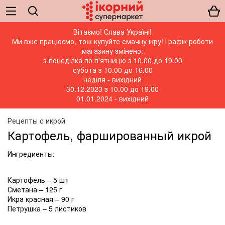
Вітаємо! Слава Україні!
Ми вже працюємо, тож купуйте смачну ікру! Графік роботи
магазину змінено:
з понеділка по п'ятницю з 10.00 до 19.00
субота з 10.00 до 16.00
неділя - вихідний
30.12.2023 з 10.00 до 19.00
01.01.2024 - вихідний
Рецепты с икрой
Картофель, фаршированный икрой
Ингредиенты:
Картофель – 5 шт
Сметана – 125 г
Икра красная – 90 г
Петрушка – 5 листиков