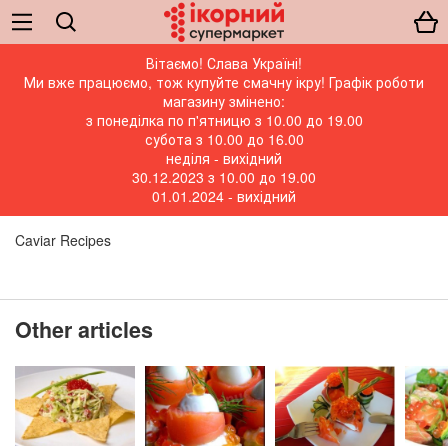
Вітаємо! Слава Україні!
Ми вже працюємо, тож купуйте смачну ікру! Графік роботи
магазину змінено:
з понеділка по п'ятницю з 10.00 до 19.00
субота з 10.00 до 16.00
неділя - вихідний
30.12.2023 з 10.00 до 19.00
01.01.2024 - вихідний
Caviar Recipes
Other articles