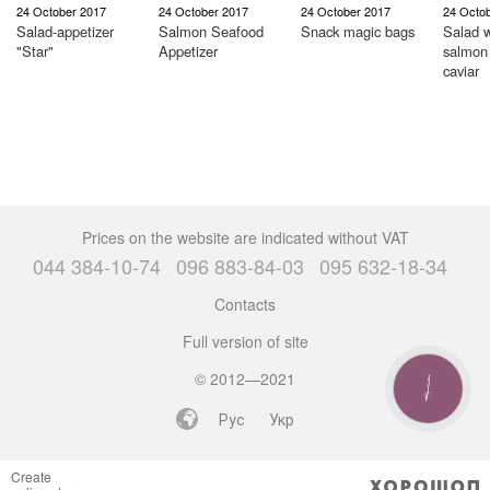
24 October 2017
24 October 2017
24 October 2017
24 Octo
Salad-appetizer
Salmon Seafood
Snack magic bags
Salad w
"Star"
Appetizer
salmon
caviar
Prices on the website are indicated without VAT
044 384-10-74
096 883-84-03
095 632-18-34
Contacts
Full version of site
© 2012—2021
CALL
BUTTON
Рус
Укр
Create