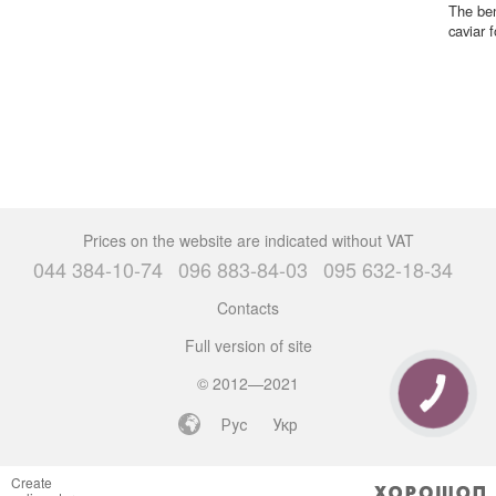
The ben
caviar f
Prices on the website are indicated without VAT
044 384-10-74
096 883-84-03
095 632-18-34
Contacts
Full version of site
© 2012—2021
CALL
BUTTON
Рус
Укр
Create