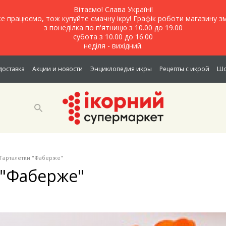
Вітаємо! Слава Україні!
е працюємо, тож купуйте смачну ікру! Графік роботи магазину зм
з понеділка по п'ятницю з 10.00 до 19.00
субота з 10.00 до 16.00
неділя - вихідний.
доставка
Акции и новости
Энциклопедия икры
Рецепты с икрой
Шо
Тарталетки "Фаберже"
 "Фаберже"