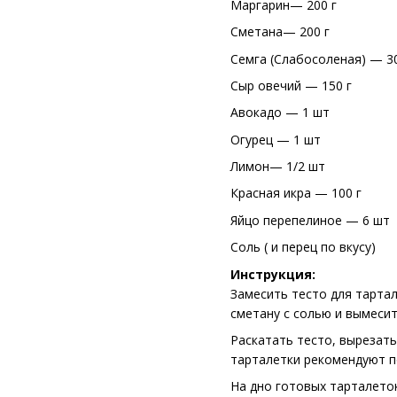
Маргарин— 200 г
Сметана— 200 г
Семга (Слабосоленая) — 30
Сыр овечий — 150 г
Авокадо — 1 шт
Огурец — 1 шт
Лимон— 1/2 шт
Красная икра — 100 г
Яйцо перепелиное — 6 шт
Соль ( и перец по вкусу)
Инструкция:
Замесить тесто для тартал
сметану с солью и вымесит
Раскатать тесто, вырезать
тарталетки рекомендуют по
На дно готовых тарталето