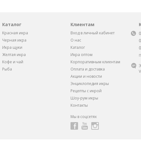
Каталог
Клиентам
Красная икра
Вход в личный кабинет
Черная икра
О нас
Икра щуки
Каталог
Желтая икра
Икра оптом
П
Кофе и чай
Корпоративным клиентам
Э
Рыба
Оплата и доставка
V
Акции и новости
Энциклопедия икры
Рецепты с икрой
Шоу-рум икры
Контакты
Мы в соцсетях