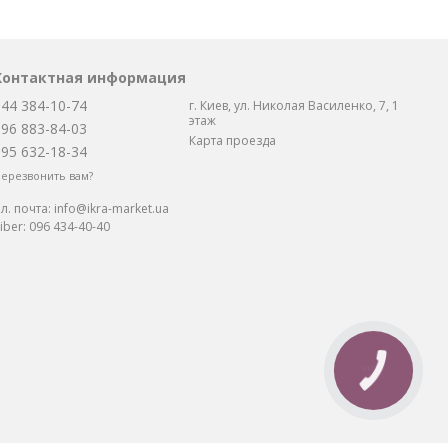
Контактная информация
044 384-10-74
г. Киев, ул. Николая Василенко, 7, 1
этаж
096 883-84-03
Карта проезда
095 632-18-34
ерезвонить вам?
л. почта:
info@ikra-market.ua
iber:
096 434-40-40