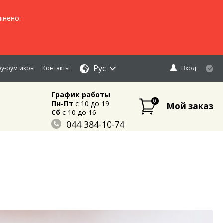
інено:
Рус
у-рум икры
Контакты
Вход
График работы
0
Пн-Пт
c 10 до 19
Мой заказ
Сб
c 10 до 16
044 384-10-74
096 883-84-03
095 632-18-34