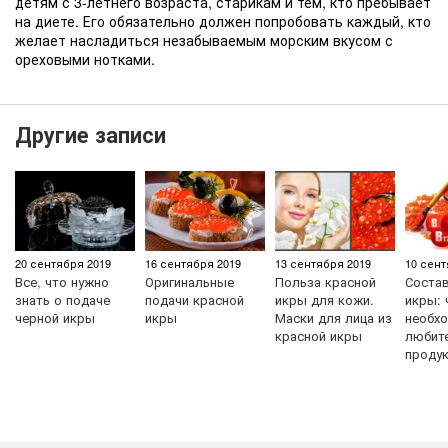
детям с 3-летнего возраста, старикам и тем, кто пребывает
на диете. Его обязательно должен попробовать каждый, кто
желает насладиться незабываемым морским вкусом с
ореховыми нотками.
Другие записи
20 сентября 2019
16 сентября 2019
13 сентября 2019
10 сент
Все, что нужно
Оригинальные
Польза красной
Состав
знать о подаче
подачи красной
икры для кожи.
икры: 
черной икры
икры
Маски для лица из
необхо
красной икры
любит
проду