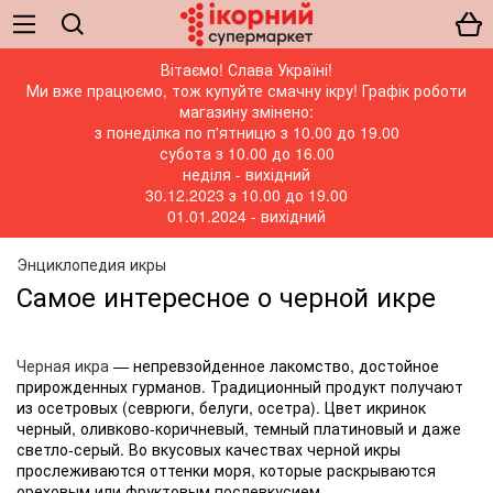
Вітаємо! Слава Україні!
Ми вже працюємо, тож купуйте смачну ікру! Графік роботи
магазину змінено:
з понеділка по п'ятницю з 10.00 до 19.00
субота з 10.00 до 16.00
неділя - вихідний
30.12.2023 з 10.00 до 19.00
01.01.2024 - вихідний
Энциклопедия икры
Самое интересное о черной икре
Черная икра
— непревзойденное лакомство, достойное
прирожденных гурманов. Традиционный продукт получают
из осетровых (севрюги, белуги, осетра). Цвет икринок
черный, оливково-коричневый, темный платиновый и даже
светло-серый. Во вкусовых качествах черной икры
прослеживаются оттенки моря, которые раскрываются
ореховым или фруктовым послевкусием.