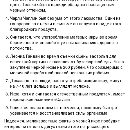
цвет. Только яйца стерляди обладают насыщенным
черным оттенком.
Чарли Чаплин был без ума от этого лакомства. Один из
гонораров за съемки в фильме он получил в виде этого
благородного продукта.
Считается, что употребление матерью икры во время
беременности способствует вынашиванию здорового
потомства.
Леонид Гайдай во время съемки сцены застолья для
известной картины отказался от бутафорской еды. Было
закуплено черной икры на 200 рублей, что соизмеримо с
месячной заработной платой нескольких рабочих.
Доказано, что люди, часто употребляющие икру, живут
на 7-10 лет дольше и выглядят моложе.
Икра, хотя и считается отечественным продуктом, имеет
персидское название «Caviar».
Является спасателем от похмелья, поскольку быстро
усваивается и восстанавливает силы организма.
Надеемся, малоизвестные факты о черной икре пробудят
интерес читателя к дегустации этого потрясающего