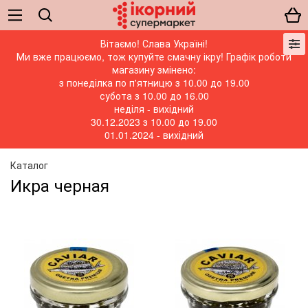
Вітаємо! Слава Україні!
Ми вже працюємо, тож купуйте смачну ікру! Графік роботи
магазину змінено:
з понеділка по п'ятницю з 10.00 до 19.00
субота з 10.00 до 16.00
неділя - вихідний
30.12.2023 з 10.00 до 19.00
01.01.2024 - вихідний
Каталог
Икра черная