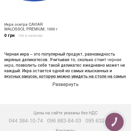
Икра осетра CAVIAR
MALOSSOL PREMIUM, 1000 г
0 грн
Нет в наличии
Черная икра – это популярный продукт, разновидность
икряных деликатесов. Учитывая то, сколько стоит
черная
икра
, позволить себе такой деликатес ежедневно может не
каждый. Икра остается одной из самых изысканных и
вкусных закусок, которую можно увидеть на столе на самых
роскошных праздниках.
Развернуть
В составе черной икры содержится много белка, витаминов
и полезных микроэлементов. Данный деликатес обладает
такими полезными свойствами:
Цены на сайте указаны без НДС
Улучшает работу мозга;
044 384-10-74
096 883-84-03
095 632-18-34
Обеспечивает организм фосфором, калием,
КНОПКА
СВЯЗИ
аминокислотами, жирными омега-3 кислотами, железом,
Контакты