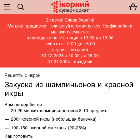
Вітаємо! Слава Україні!
Ми вже працюємо, тож купуйте смачну ікру! Графік роботи
магазину змінено:
з понеділка по п'ятницю з 10.00 до 19.00
субота з 10.00 до 16.00
неділя - вихідний
30.12.2023 з 10.00 до 19.00
01.01.2024 - вихідний
Рецепты с икрой
Закуска из шампиньонов и красной
икры
Вам понадобится
20-25 мелких шампиньонов или 8-10 средних
200г красной икры (небольшая баночка)
100-150г жирной сметаны (20-25%)
Как готовить