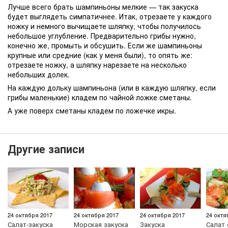
Лучше всего брать шампиньоны мелкие — так закуска
будет выглядеть симпатичнее. Итак, отрезаете у каждого
ножку и немного вычищаете шляпку, чтобы получилось
небольшое углубление. Предварительно грибы нужно,
конечно же, промыть и обсушить. Если же шампиньоны
крупные или средние (как у меня были), то опять же:
отрезаете ножку, а шляпку нарезаете на несколько
небольших долек.
На каждую дольку шампиньона (или в каждую шляпку, если
грибы маленькие) кладем по чайной ложке сметаны.
А уже поверх сметаны кладем по ложечке икры.
Другие записи
24 октября 2017
24 октября 2017
24 октября 2017
24 октя
Салат-закуска
Морская закуска
Закуска
Салат 