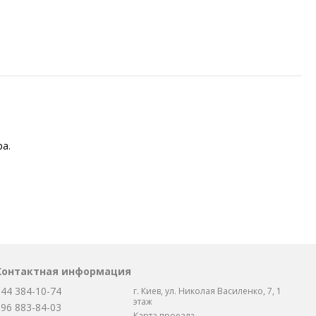
а.
Контактная информация
044 384-10-74
г. Киев, ул. Николая Василенко, 7, 1
этаж
096 883-84-03
Карта проезда