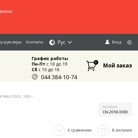
інено:
Рус
у-рум икры
Контакты
Вход
График работы
0
Пн-Пт
c 10 до 19
Мой заказ
Сб
c 10 до 16
044 384-10-74
096 883-84-03
095 632-18-34
R MALOSSOL, 1000 г
Артикул
CN-2018-3300
К сравнению
В желания