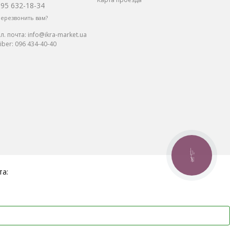
095 632-18-34
ерезвонить вам?
л. почта:
info@ikra-market.ua
iber:
096 434-40-40
КНОПКА
СВЯЗИ
та: