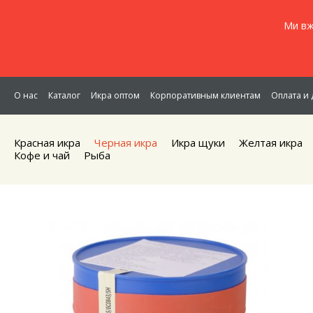
Ми вж
О нас
Каталог
Икра оптом
Корпоративным клиентам
Оплата и 
Красная икра
Черная икра
Икра щуки
Желтая икра
Кофе и чай
Рыба