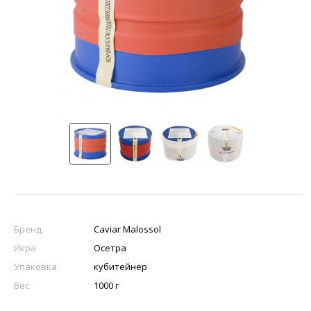
Бренд
Caviar Malossol
Икра
Осетра
Упаковка
кубитейнер
Вес
1000 г