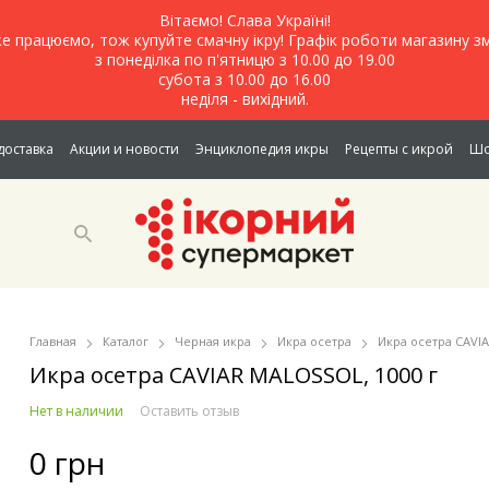
Вітаємо! Слава Україні!
е працюємо, тож купуйте смачну ікру! Графік роботи магазину зм
з понеділка по п'ятницю з 10.00 до 19.00
субота з 10.00 до 16.00
неділя - вихідний.
доставка
Акции и новости
Энциклопедия икры
Рецепты с икрой
Шо
Главная
Каталог
Черная икра
Икра осетра
Икра осетра CAVIA
Икра осетра CAVIAR MALOSSOL, 1000 г
Нет в наличии
Оставить отзыв
0 грн