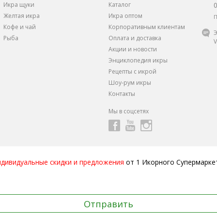
Икра щуки
Каталог
Желтая икра
Икра оптом
П
Кофе и чай
Корпоративным клиентам
Э
Рыба
Оплата и доставка
V
Акции и новости
Энциклопедия икры
Рецепты с икрой
Шоу-рум икры
Контакты
Мы в соцсетях
ндивидуальные скидки и предложения
от 1 Икорного Супермарке