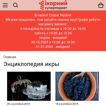
Вітаємо! Слава Україні!
Ми вже працюємо, тож купуйте смачну ікру! Графік роботи
магазину змінено:
з понеділка по п'ятницю з 10.00 до 19.00
субота з 10.00 до 16.00
неділя - вихідний
30.12.2023 з 10.00 до 19.00
01.01.2024 - вихідний
Главная
Энциклопедия икры
20 сентября 2019
18 сентября 2019