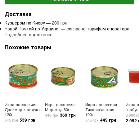
Доставка
Курьером по Киеву — 200 грн.
Новой Почтой по Украине — согласно тарифам оператора.
Подробнее о доставке
Похожие товары
Икра лососевая
Икра лососевая
Икра лососевая
Икра 
Дальморепродукт
Мореход 80г
Тихоокеанская
горбуш
120г
100г
369 грн
440 грн
3 800 г
539 грн
449 грн
645 грн
545 грн
2 992 