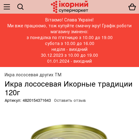
Вітаємо! Слава Україні!
Ми вже працюємо, тож купуйте смачну ікру! Графік роботи
магазину змінено:
з понеділка по п'ятницю з 10.00 до 19.00
субота з 10.00 до 16.00
неділя - вихідний
30.12.2023 з 10.00 до 19.00
01.01.2024 - вихідний
Икра лососевая других ТМ
Икра лососевая Икорные традиции
120г
Артикул: 4820154371643
Оставить отзыв