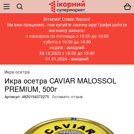
Вітаємо! Слава Україні!
Ми вже працюємо, тож купуйте смачну ікру! Графік роботи
магазину змінено:
з понеділка по п'ятницю з 10.00 до 19.00
субота з 10.00 до 16.00
неділя - вихідний
30.12.2023 з 10.00 до 19.00
01.01.2024 - вихідний
Икра осетра
Икра осетра CAVIAR MALOSSOL
PREMIUM, 500г
Артикул: 4820154372275
Оставить отзыв