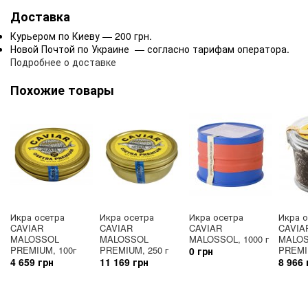
Доставка
Курьером по Киеву — 200 грн.
Новой Почтой по Украине — согласно тарифам оператора.
Подробнее о доставке
Похожие товары
Икра осетра
Икра осетра
Икра осетра
Икра 
CAVIAR
CAVIAR
CAVIAR
CAVIA
MALOSSOL
MALOSSOL
MALOSSOL, 1000 г
MALO
PREMIUM, 100г
PREMIUM, 250 г
PREMIU
0 грн
4 659 грн
11 169 грн
8 966 