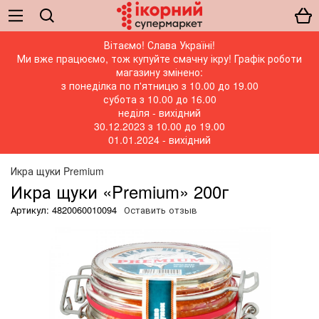
Вітаємо! Слава Україні!
Ми вже працюємо, тож купуйте смачну ікру! Графік роботи
магазину змінено:
з понеділка по п'ятницю з 10.00 до 19.00
субота з 10.00 до 16.00
неділя - вихідний
30.12.2023 з 10.00 до 19.00
01.01.2024 - вихідний
Икра щуки Premium
Икра щуки «Premium» 200г
Артикул: 4820060010094
Оставить отзыв