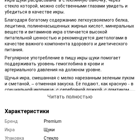
стекло которой, можно собственными глазами увидеть и
убедиться в качестве икры.
Благодаря богатому содержанию легкоусвояемого белка,
лецитина, полиненасыщенных жирных кислот, минеральных
веществ и витаминов икра отличается высокой
питательной ценностью и рекомендуется диетологами в
качестве важного компонента здорового и диетического
питания.
Регулярное употребление в пищу икры щуки помогает
поддерживать уровень гемоглобина в крови и
артериального давления на должном уровне.
Щучья икра, смешанная с мелко нарезанным зеленым луком
и сметаной, – отменная закуска. Её подают, как красную - в
специальной икорнице, с серебряной ложкой, с ломтиком
нежного и мягкого сыра, в упрощенном варианте - с
Читать полностью
тостами из белого хлеба.
Характеристики
Бренд
Premium
Икра
Щуки
Упаковка
Стекло