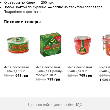
Курьером по Киеву — 200 грн.
Новой Почтой по Украине — согласно тарифам оператора.
Подробнее о доставке
Похожие товары
Икра лососевая
Икра лососевая
Икра лососевая
Икра 
Шаланда 100г
Шаланда Премиум
Шаланда 90г
Шаланд
горбуша 100г
649 грн
769 грн
780 грн
920 грн
2 370 г
799 грн
940 грн
1 989 
Цены на сайте указаны без НДС