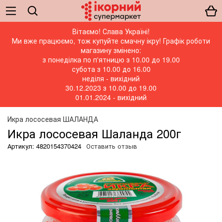
Вітаємо! Слава Україні!
Ми вже працюємо, тож купуйте смачну ікру! Графік роботи
магазину змінено:
з понеділка по п'ятницю з 10.00 до 19.00
субота з 10.00 до 16.00
неділя - вихідний
30.12.2023 з 10.00 до 19.00
01.01.2024 - вихідний
Икра лососевая ШАЛАНДА
Икра лососевая Шаланда 200г
Артикул: 4820154370424
Оставить отзыв