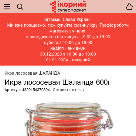
Вітаємо! Слава Україні!
Ми вже працюємо, тож купуйте смачну ікру! Графік роботи
магазину змінено:
з понеділка по п'ятницю з 10.00 до 19.00
субота з 10.00 до 16.00
неділя - вихідний
30.12.2023 з 10.00 до 19.00
01.01.2024 - вихідний
Икра лососевая ШАЛАНДА
Икра лососевая Шаланда 600г
Артикул: 4820154370394
Оставить отзыв