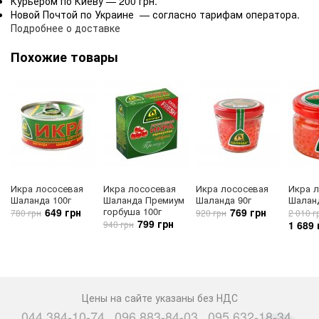
Курьером по Киеву — 200 грн.
Новой Почтой по Украине — согласно тарифам оператора.
Подробнее о доставке
Похожие товары
Икра лососевая
Икра лососевая
Икра лососевая
Икра 
Шаланда 100г
Шаланда Премиум
Шаланда 90г
Шаланд
горбуша 100г
649 грн
769 грн
780 грн
920 грн
2 010 г
799 грн
940 грн
1 689 
Цены на сайте указаны без НДС
044 384-10-74
096 883-84-03
095 632-18-34