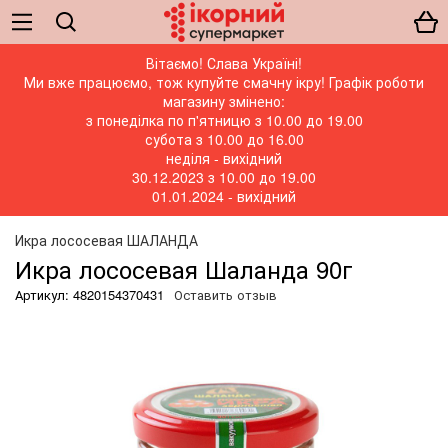
Вітаємо! Слава Україні!
Ми вже працюємо, тож купуйте смачну ікру! Графік роботи
магазину змінено:
з понеділка по п'ятницю з 10.00 до 19.00
субота з 10.00 до 16.00
неділя - вихідний
30.12.2023 з 10.00 до 19.00
01.01.2024 - вихідний
Икра лососевая ШАЛАНДА
Икра лососевая Шаланда 90г
Артикул: 4820154370431
Оставить отзыв