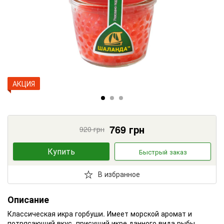
АКЦИЯ
769
грн
920
грн
Купить
Быстрый заказ
В избранное
Описание
Классическая икра горбуши. Имеет морской аромат и
потрясающий вкус, присущий икре данного вида рыбы.