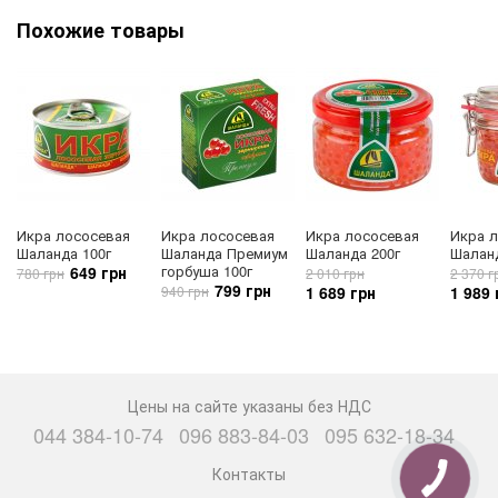
Похожие товары
Икра лососевая
Икра лососевая
Икра лососевая
Икра 
Шаланда 100г
Шаланда Премиум
Шаланда 200г
Шаланд
горбуша 100г
649 грн
780 грн
2 010 грн
2 370 г
799 грн
940 грн
1 689 грн
1 989 
Цены на сайте указаны без НДС
044 384-10-74
096 883-84-03
095 632-18-34
Контакты