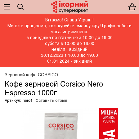
Вітаємо! Слава Україні!
Ми вже працюємо, тож купуйте смачну ікру! Графік роботи
магазину змінено:
з понеділка по п'ятницю з 10.00 до 19.00
субота з 10.00 до 16.00
неділя - вихідний
30.12.2023 з 10.00 до 19.00
01.01.2024 - вихідний
Зерновой кофе CORSICO
Кофе зерновой Corsico Nero
Espresso 1000г
Артикул: nero1
Оставить отзыв