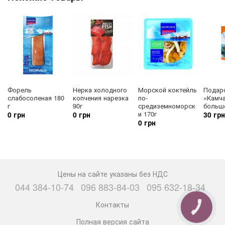
Форель
Нерка холодного
Морской коктейль
Подар
слабосоленая 180
копчения нарезка
по-
«Камч
г
90г
средиземноморск
больш
и 170г
0 грн
0 грн
30 грн
0 грн
Цены на сайте указаны без НДС
044 384-10-74
096 883-84-03
095 632-18-34
Контакты
КНОПКА
СВЯЗИ
Полная версия сайта