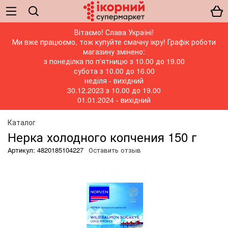
Вітаємо! Слава Україні!
Ми вже працюємо, тож купуйте смачну ікру! Графік роботи
магазину змінено:
з понеділка по п'ятницю з 10.00 до 19.00
субота з 10.00 до 16.00
неділя - вихідний
30.12.2023 з 10.00 до 19.00
01.01.2024 - вихідний
Каталог
Нерка холодного копчения 150 г
Артикул: 4820185104227
Оставить отзыв