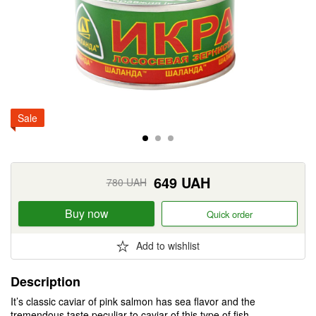
Sale
649
UAH
780
UAH
Buy now
Quick order
Add to wishlist
Description
It’s classic caviar of pink salmon has sea flavor and the
tremendous taste peculiar to caviar of this type of fish.