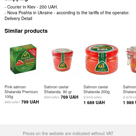
- Courier in Kiev - 200 UAH.
- Nova Poshta in Ukraine - according to the tariffs of the operator.
Delivery Detail
Similar products
Pink salmon
Salmon caviar
Salmon caviar
Salmon 
Shalanda Premium
Shalanda, 90 gr
Shalanda 200g
Shaland
100g
769 UAH
920 UAH
2 010 UAH
2 370 
799 UAH
940 UAH
1 689 UAH
1 989
Prices on the website are indicated without VAT