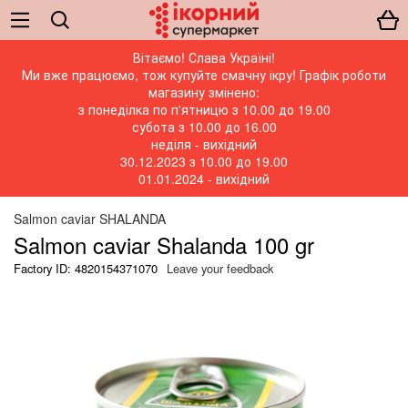
Вітаємо! Слава Україні!
Ми вже працюємо, тож купуйте смачну ікру! Графік роботи
магазину змінено:
з понеділка по п'ятницю з 10.00 до 19.00
субота з 10.00 до 16.00
неділя - вихідний
30.12.2023 з 10.00 до 19.00
01.01.2024 - вихідний
Salmon caviar SHALANDA
Salmon caviar Shalanda 100 gr
Factory ID: 4820154371070
Leave your feedback