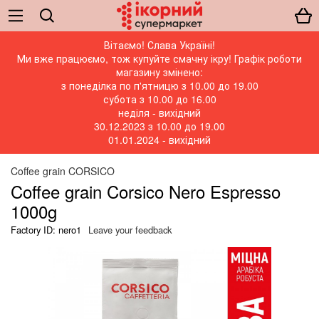
Вітаємо! Слава Україні!
Ми вже працюємо, тож купуйте смачну ікру! Графік роботи
магазину змінено:
з понеділка по п'ятницю з 10.00 до 19.00
субота з 10.00 до 16.00
неділя - вихідний
30.12.2023 з 10.00 до 19.00
01.01.2024 - вихідний
Coffee grain CORSICO
Coffee grain Corsico Nero Espresso
1000g
Factory ID: nero1
Leave your feedback