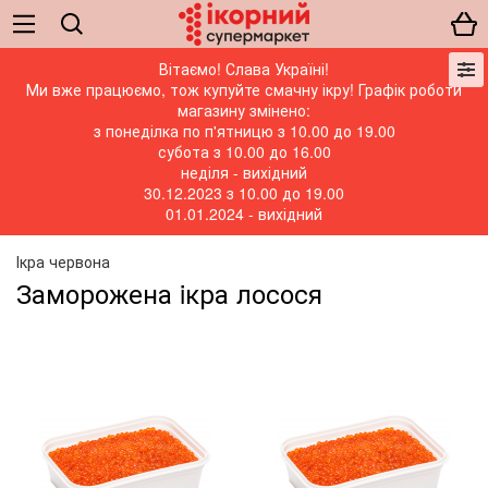
Вітаємо! Слава Україні!
Ми вже працюємо, тож купуйте смачну ікру! Графік роботи
магазину змінено:
з понеділка по п'ятницю з 10.00 до 19.00
субота з 10.00 до 16.00
неділя - вихідний
30.12.2023 з 10.00 до 19.00
01.01.2024 - вихідний
Ікра червона
Заморожена iкра лосося