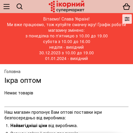
Вітаємо! Слава Україні!
Ми вже працюємо, тож купуйте смачну ікру! Графік роботи
магазину змінено:
з понеділка по п'ятницю з 10.00 до 19.00
субота з 10.00 до 16.00
неділя - вихідний
30.12.2023 з 10.00 до 19.00
01.01.2024 - вихідний
Головна
Ікра оптом
Немає товарів
Наш магазин пропонує Вам оптові поставки ікри
безпосередньо від виробника:
Найвигідніші ціни
від виробника.