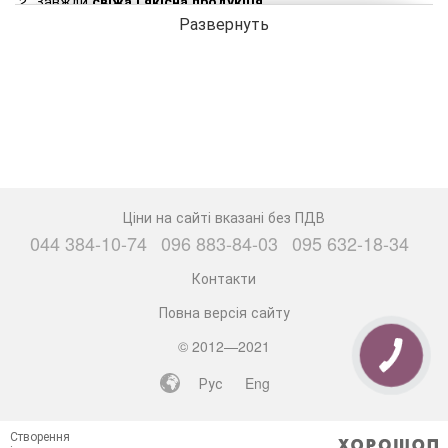
Завжди
свіжа і якісна продукція.
Развернуть
Прямі та безперебійні
поставки ікри.
Доставка
по всій Україні
протягом всього року.
Спеціаліст з оптових поставок ікри із задоволенням
відповість на всі Ваші запитання і підготує кращу
пропозицію для Вас!
Контактний телефон:
+38 (067) 449 38 77
Ціни на сайті вказані без ПДВ
044 384-10-74
096 883-84-03
095 632-18-34
Або залиште Ваш номер телефону, і ми зв'яжемося з Вами в
Контакти
найкоротший час.
Повна версія сайту
Ім'я
© 2012—2021
Рус
Eng
Телефон
Створення
Надіслати