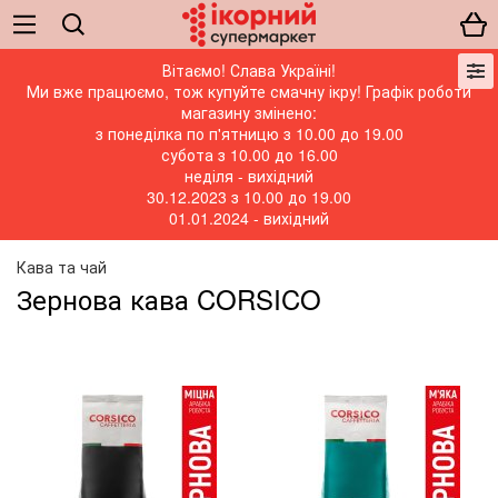
Вітаємо! Слава Україні!
Ми вже працюємо, тож купуйте смачну ікру! Графік роботи
магазину змінено:
з понеділка по п'ятницю з 10.00 до 19.00
субота з 10.00 до 16.00
неділя - вихідний
30.12.2023 з 10.00 до 19.00
01.01.2024 - вихідний
Кава та чай
Зернова кава CORSICO