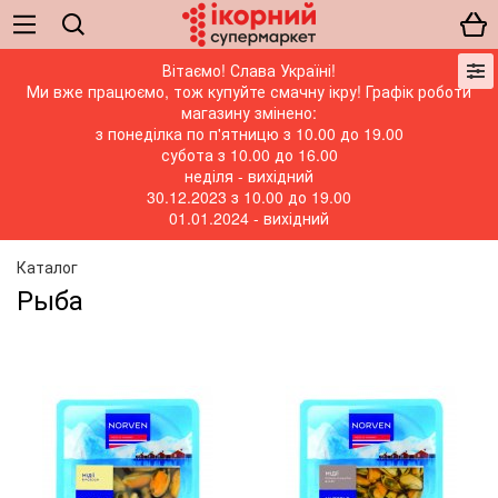
Вітаємо! Слава Україні!
Ми вже працюємо, тож купуйте смачну ікру! Графік роботи
магазину змінено:
з понеділка по п'ятницю з 10.00 до 19.00
субота з 10.00 до 16.00
неділя - вихідний
30.12.2023 з 10.00 до 19.00
01.01.2024 - вихідний
Каталог
Рыба