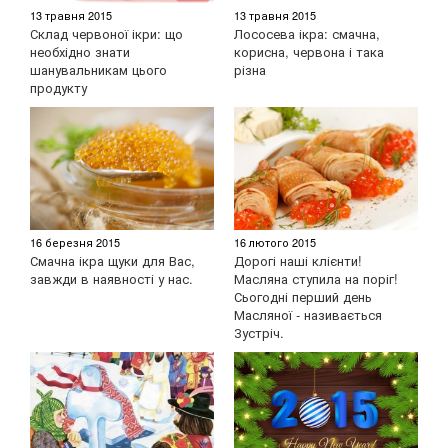
13 травня 2015
13 травня 2015
Склад червоної ікри: що
Лососева ікра: смачна,
необхідно знати
корисна, червона і така
шанувальникам цього
різна
продукту
16 березня 2015
16 лютого 2015
Смачна ікра щуки для Вас,
Дорогі наші клієнти!
завжди в наявності у нас.
Масляна ступила на поріг!
Сьогодні перший день
Масляної - називається
Зустріч.