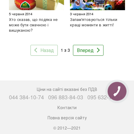
5 червня 2014
3 червня 2014
Хто сказав, що подяка не
Запам'ятовуються тільки
може бути смачною і
кращі моменти в житті!
вишуканою?
Назад
Вперед
1 з 3
Ціни на сайті вказані без ПДВ
КНОПКА
ЗВ'ЯЗКУ
044 384-10-74
096 883-84-03
095 632-18-34
Контакти
Повна версія сайту
© 2012—2021