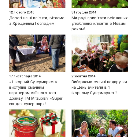
12 лютого 2015
31 грудня 2014
Дорогі наші клієнти, вітаємо
Ми раді привітати всіх наших
з Хрещенням Господнім!
улюблених клієнтів з Новим
роком!
17 листопада 2014
2 жовтня 2014
«1 Ікорний Супермаркет»
Вибираємо смачні подарунки
виступив смачним
на День вчителя в 1
партнером виїзного тест-
ікорному Супермаркеті!
драйву ТМ Mitsubishi «Super
car для супер пар»!