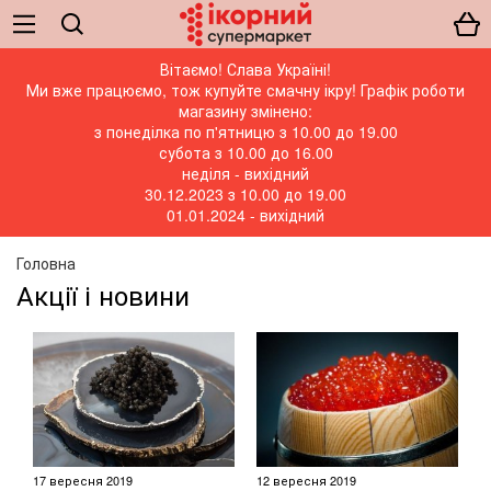
Вітаємо! Слава Україні!
Ми вже працюємо, тож купуйте смачну ікру! Графік роботи
магазину змінено:
з понеділка по п'ятницю з 10.00 до 19.00
субота з 10.00 до 16.00
неділя - вихідний
30.12.2023 з 10.00 до 19.00
01.01.2024 - вихідний
Головна
Акції і новини
17 вересня 2019
12 вересня 2019