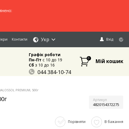
інено:
Укр
ікри
Контакти
Вхід
Графік роботи
0
Пн-Пт
c 10 до 19
Мій кошик
Сб
з 10 до 16
044 384-10-74
096 883-84-03
095 632-18-34
 MALOSSOL PREMIUM, 500г
00г
Артикул
4820154372275
Порівняти
В бажання