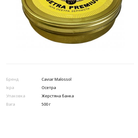
Бренд
Caviar Malossol
Iкра
Осетра
Упаковка
Жерстяна банка
Вага
500 г