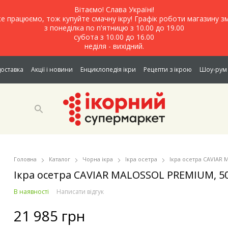
Вітаємо! Слава Україні!
е працюємо, тож купуйте смачну ікру! Графік роботи магазину зм
з понеділка по п'ятницю з 10.00 до 19.00
субота з 10.00 до 16.00
неділя - вихідний.
доставка
Акції і новини
Енциклопедія ікри
Рецепти з ікрою
Шоу-рум 
Головна
Каталог
Чорна iкра
Iкра осетра
Ікра осетра CAVIAR
Ікра осетра CAVIAR MALOSSOL PREMIUM, 5
В наявності
Написати відгук
21 985 грн