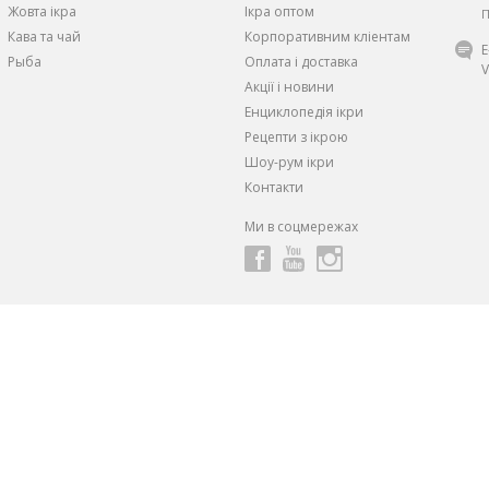
Жовта iкра
Ікра оптом
П
Кава та чай
Корпоративним кліентам
Рыба
Оплата і доставка
V
Акції і новини
Енциклопедія ікри
Рецепти з ікрою
Шоу-рум ікри
Контакти
Ми в соцмережах
ндивидуальные скидки и предложения
от 1 Икорного Супермарке