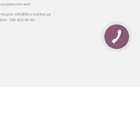
ередзвонити вам?
Е-пошта:
info@ikra-market.ua
iber:
096 434-40-40
та: