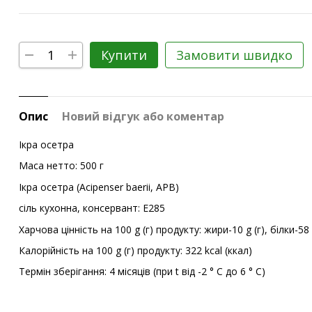
Купити
Замовити швидко
Опис
Новий відгук або коментар
Ікра осетра
Маса нетто: 500 г
Ікра осетра (Acipenser baerii, APB)
сіль кухонна, консервант: E285
Харчова цінність на 100 g (г) продукту: жири-10 g (г), білки-58 
Калорійність на 100 g (г) продукту: 322 kcal (ккал)
Термін зберігання: 4 місяців (при t від -2 ° С до 6 ° С)