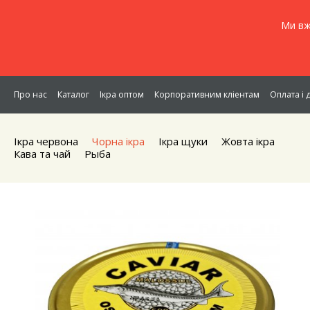
Ми вж
Про нас
Каталог
Ікра оптом
Корпоративним кліентам
Оплата і 
Ікра червона
Чорна iкра
Iкра щуки
Жовта iкра
Кава та чай
Рыба