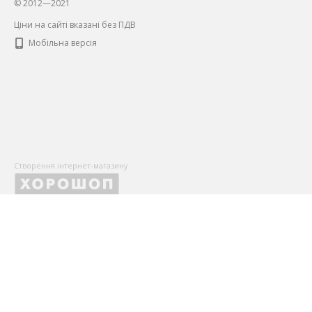
© 2012—2021
Ціни на сайті вказані без ПДВ
Мобільна версія
Створення інтернет-магазину
X
Оставьте Ваши контактные данные, чтобы первыми получать
и
Больше не показывать снова