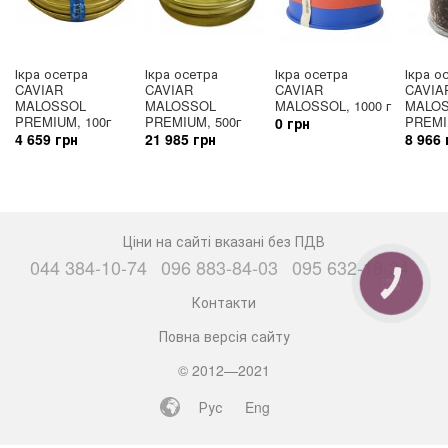
Ікра осетра
Ікра осетра
Ікра осетра
Ікра о
CAVIAR
CAVIAR
CAVIAR
CAVIA
MALOSSOL
MALOSSOL
MALOSSOL, 1000 г
MALO
PREMIUM, 100г
PREMIUM, 500г
PREMIU
0 грн
4 659 грн
21 985 грн
8 966 
Ціни на сайті вказані без ПДВ
044 384-10-74
096 883-84-03
095 632-18-34
КНОПКА
ЗВ'ЯЗКУ
Контакти
Повна версія сайту
© 2012—2021
Рус
Eng