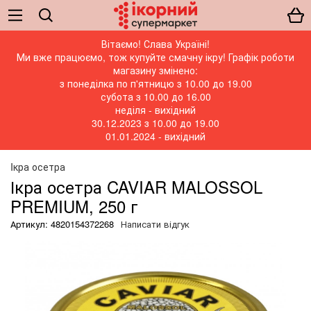
Вітаємо! Слава Україні!
Ми вже працюємо, тож купуйте смачну ікру! Графік роботи
магазину змінено:
з понеділка по п'ятницю з 10.00 до 19.00
субота з 10.00 до 16.00
неділя - вихідний
30.12.2023 з 10.00 до 19.00
01.01.2024 - вихідний
Iкра осетра
Ікра осетра CAVIAR MALOSSOL
PREMIUM, 250 г
Артикул: 4820154372268
Написати відгук