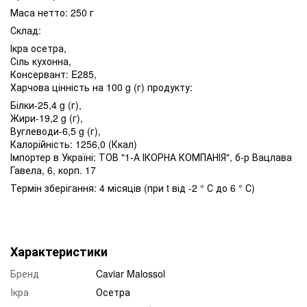
Маса нетто: 250 г
Склад:
Ікра осетра,
Сіль кухонна,
Консервант: E285,
Харчова цінність на 100 g (г) продукту:
Білки-25,4 g (г),
Жири-19,2 g (г),
Вуглеводи-6,5 g (г),
Калорійність: 1256,0 (Ккал)
Імпортер в Україні: ТОВ "1-А ІКОРНА КОМПАНІЯ", б-р Вацлава
Гавела, 6, корп. 17
Термін зберігання: 4 місяців (при t від -2 ° С до 6 ° С)
Характеристики
Бренд
Caviar Malossol
Iкра
Осетра