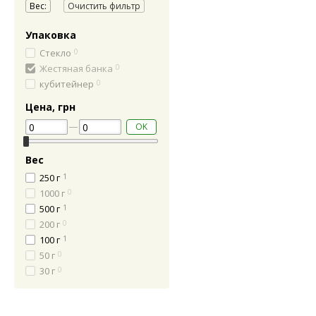
Вес:
Очистить фильтр
Упаковка
Стекло
0
Жестяная банка
0
кубитейнер
0
Цена, грн
OK
Вес
250 г
1
1000 г
0
500 г
1
200 г
0
100 г
1
50 г
0
30 г
0