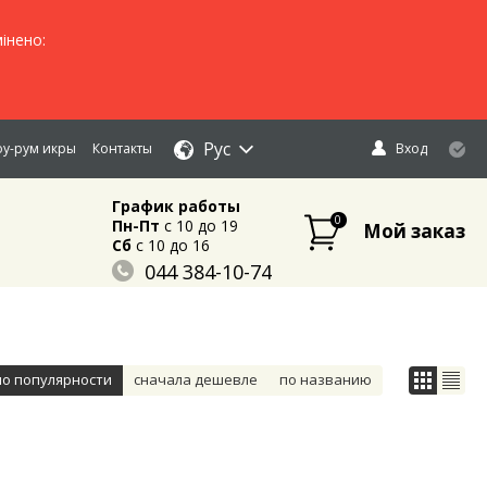
інено:
Рус
у-рум икры
Контакты
Вход
График работы
0
Пн-Пт
c 10 до 19
Мой заказ
Сб
c 10 до 16
044 384-10-74
096 883-84-03
095 632-18-34
по популярности
сначала дешевле
по названию