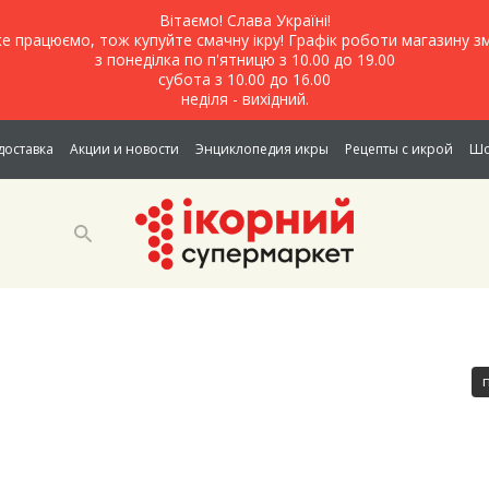
Вітаємо! Слава Україні!
е працюємо, тож купуйте смачну ікру! Графік роботи магазину зм
з понеділка по п'ятницю з 10.00 до 19.00
субота з 10.00 до 16.00
неділя - вихідний.
доставка
Акции и новости
Энциклопедия икры
Рецепты с икрой
Шо