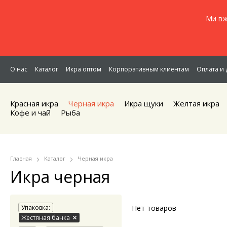
Ми вж
О нас
Каталог
Икра оптом
Корпоративным клиентам
Оплата и 
Красная икра
Черная икра
Икра щуки
Желтая икра
Кофе и чай
Рыба
Главная
Каталог
Черная икра
Икра черная
Упаковка:
Нет товаров
Жестяная банка