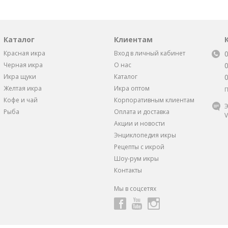
Каталог
Клиентам
Красная икра
Вход в личный кабинет
Черная икра
О нас
Икра щуки
Каталог
Желтая икра
Икра оптом
П
Кофе и чай
Корпоративным клиентам
Э
Рыба
Оплата и доставка
V
Акции и новости
Энциклопедия икры
Рецепты с икрой
Шоу-рум икры
Контакты
Мы в соцсетях