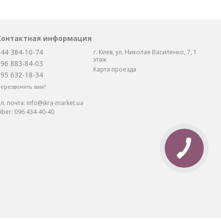
Контактная информация
044 384-10-74
г. Киев, ул. Николая Василенко, 7, 1
этаж
096 883-84-03
Карта проезда
095 632-18-34
ерезвонить вам?
л. почта:
info@ikra-market.ua
iber:
096 434-40-40