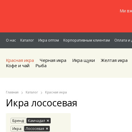
Ми вж
О нас
Каталог
Икра оптом
Корпоративным клиентам
Оплата и 
Красная икра
Черная икра
Икра щуки
Желтая икра
Кофе и чай
Рыба
Главная
Каталог
Красная икра
Икра лососевая
Бренд:
Камчадал
Икра:
Лососевая