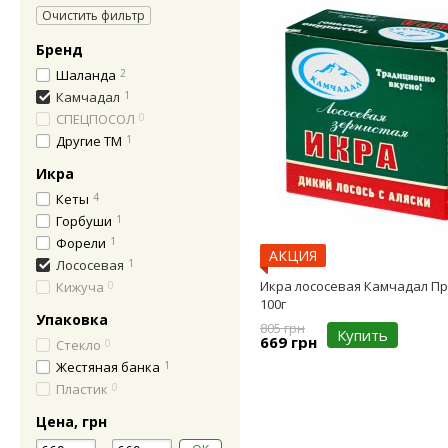
Очистить фильтр
Бренд
Шаланда
2
Камчадал
1
СПЕЦПОСОЛ
0
Другие ТМ
1
Икра
Кеты
4
Горбуши
1
Форели
1
АКЦИЯ
Лососевая
1
Икра лососевая Камчадал П
Кижуча
0
100г
Упаковка
805 грн
Купить
669 грн
Стекло
0
Жестяная банка
1
Пластик
0
Цена, грн