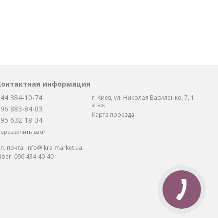
Контактная информация
044 384-10-74
г. Киев, ул. Николая Василенко, 7, 1
этаж
096 883-84-03
Карта проезда
095 632-18-34
ерезвонить вам?
л. почта:
info@ikra-market.ua
iber:
096 434-40-40