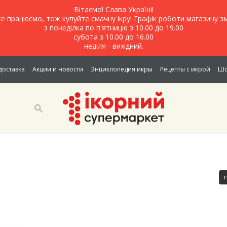
Вітаємо! Слава Україні!
е працюємо, тож купуйте смачну ікру! Графік роботи магазину зм
з понеділка по п'ятницю з 10.00 до 19.00
субота з 10.00 до 16.00
неділя - вихідний.
доставка
Акции и новости
Энциклопедия икры
Рецепты с икрой
Шо