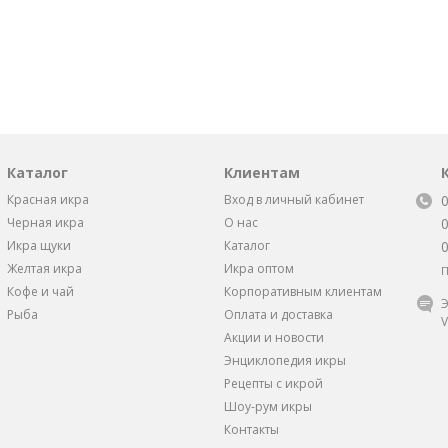
Каталог
Клиентам
Красная икра
Вход в личный кабинет
Черная икра
О нас
Икра щуки
Каталог
Желтая икра
Икра оптом
П
Кофе и чай
Корпоративным клиентам
Э
Рыба
Оплата и доставка
V
Акции и новости
Энциклопедия икры
Рецепты с икрой
Шоу-рум икры
Контакты