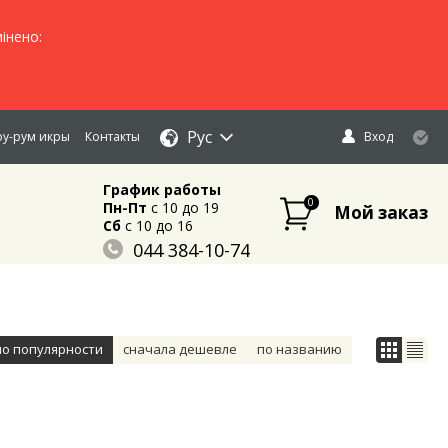
інено:
Рус
у-рум икры
Контакты
Вход
График работы
0
Пн-Пт
c 10 до 19
Мой заказ
Сб
c 10 до 16
044 384-10-74
096 883-84-03
095 632-18-34
по популярности
сначала дешевле
по названию