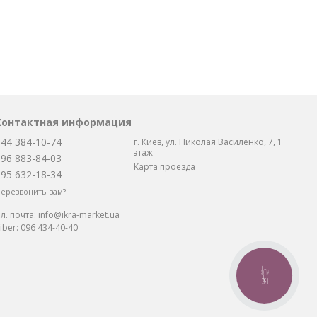
Контактная информация
044 384-10-74
г. Киев, ул. Николая Василенко, 7, 1
этаж
096 883-84-03
Карта проезда
095 632-18-34
ерезвонить вам?
л. почта:
info@ikra-market.ua
iber:
096 434-40-40
КНОПКА
СВЯЗИ