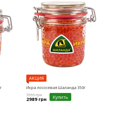
АКЦИЯ
г
Икра лососевая Шаланда 350г
3555 грн
Купить
2989 грн