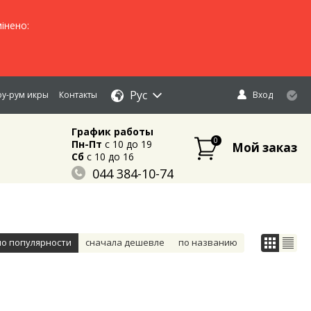
інено:
Рус
у-рум икры
Контакты
Вход
График работы
0
Пн-Пт
c 10 до 19
Мой заказ
Сб
c 10 до 16
044 384-10-74
096 883-84-03
095 632-18-34
по популярности
сначала дешевле
по названию