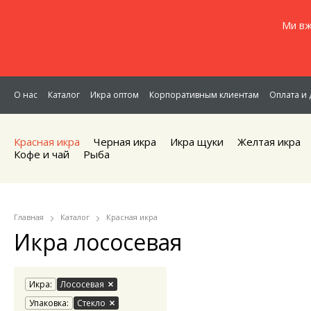
Ми вж
О нас
Каталог
Икра оптом
Корпоративным клиентам
Оплата и 
Красная икра
Черная икра
Икра щуки
Желтая икра
Кофе и чай
Рыба
Главная
Каталог
Красная икра
Икра лососевая
Икра:
Лососевая
Упаковка:
Стекло