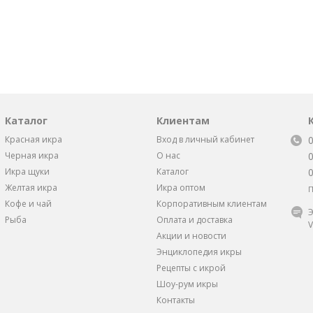
Каталог
Клиентам
Красная икра
Вход в личный кабинет
Черная икра
О нас
Икра щуки
Каталог
Желтая икра
Икра оптом
П
Кофе и чай
Корпоративным клиентам
Э
Рыба
Оплата и доставка
V
Акции и новости
Энциклопедия икры
Рецепты с икрой
Шоу-рум икры
Контакты