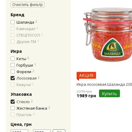
Очистить фильтр
Бренд
Шаланда
2
Камчадал
0
СПЕЦПОСОЛ
0
Другие ТМ
0
Икра
Кеты
5
Горбуши
1
Форели
2
АКЦИЯ
Лососевая
2
Икра лососевая Шаланда 230
Кижуча
0
2370 грн
Купить
Упаковка
1989 грн
Стекло
2
Жестяная банка
2
Пластик
0
Цена, грн