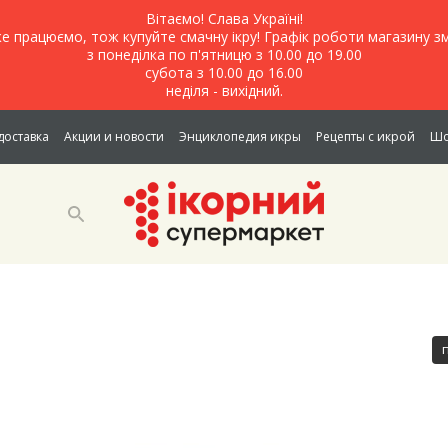
Вітаємо! Слава Україні!
е працюємо, тож купуйте смачну ікру! Графік роботи магазину зм
з понеділка по п'ятницю з 10.00 до 19.00
субота з 10.00 до 16.00
неділя - вихідний.
доставка
Акции и новости
Энциклопедия икры
Рецепты с икрой
Шо