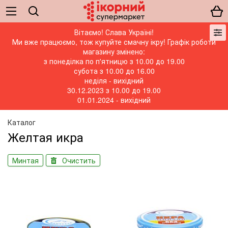
Вітаємо! Слава Україні!
Ми вже працюємо, тож купуйте смачну ікру! Графік роботи
магазину змінено:
з понеділка по п'ятницю з 10.00 до 19.00
субота з 10.00 до 16.00
неділя - вихідний
30.12.2023 з 10.00 до 19.00
01.01.2024 - вихідний
Каталог
Желтая икра
Минтая
Очистить