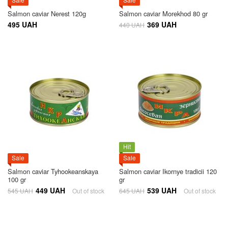
Salmon caviar Nerest 120g
Salmon caviar Morekhod 80 gr
495 UAH
369 UAH
440 UAH
Hit
Sale
Sale
Salmon caviar Tyhookeanskaya
Salmon caviar Ikornye tradicii 120
100 gr
gr
449 UAH
539 UAH
545 UAH
Out of stock
645 UAH
Out of stock