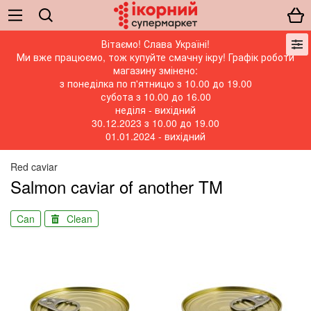
Вітаємо! Слава Україні!
Ми вже працюємо, тож купуйте смачну ікру! Графік роботи
магазину змінено:
з понеділка по п'ятницю з 10.00 до 19.00
субота з 10.00 до 16.00
неділя - вихідний
30.12.2023 з 10.00 до 19.00
01.01.2024 - вихідний
Red caviar
Salmon caviar of another TM
Can
Clean