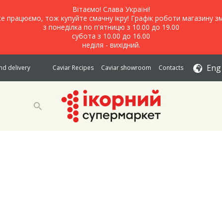
Вітаємо! Слава Україні!
е працюємо, тож купуйте смачну ікру! Графік роботи магазину зм
з понеділка по п'ятницю з 10.00 до 19.00
субота з 10.00 до 16.00
неділя - вихідний.
Eng
d delivery
Caviar Recipes
Caviar showroom
Contacts