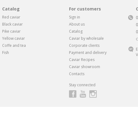
Catalog
For customers
Red caviar
Sign in
Black caviar
About us
Pike caviar
Catalog
Yellow caviar
Caviar by wholesale
C
Coffe and tea
Corporate clients
E
Fish
Payment and delivery
V
Caviar Recipes
Caviar showroom
Contacts
Stay connected
ндивидуальные скидки и предложения
от 1 Икорного Супермарке