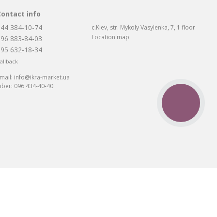
Contact info
044 384-10-74
c.Kiev, str. Mykoly Vasylenka, 7, 1 floor
Location map
096 883-84-03
095 632-18-34
allback
mail:
info@ikra-market.ua
iber:
096 434-40-40
CALL
BUTTON
та: