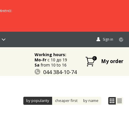
інено:
Sign in
Working hours:
0
Mo-Fr
c 10 до 19
My order
Sa
from 10 to 16
044 384-10-74
096 883-84-03
095 632-18-34
by popularity
cheaper first
by name