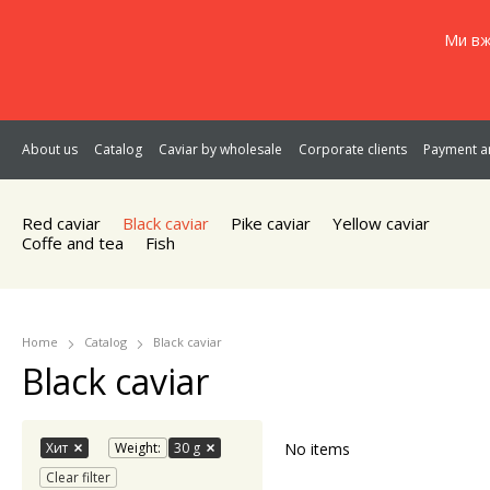
Ми вж
About us
Catalog
Caviar by wholesale
Corporate clients
Payment an
Red caviar
Black caviar
Pike caviar
Yellow caviar
Coffe and tea
Fish
Home
Catalog
Black caviar
Black caviar
Хит
Weight:
30 g
No items
Clear filter