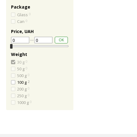
Package
Glass
0
Can
0
Price, UAH
OK
Weight
30 g
0
50 g
0
500 g
0
100 g
2
200 g
0
250 g
0
1000 g
0