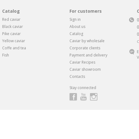
Catalog
For customers
Red caviar
Sign in
Black caviar
About us
Pike caviar
Catalog
Yellow caviar
Caviar by wholesale
C
Coffe and tea
Corporate clients
E
Fish
Payment and delivery
V
Caviar Recipes
Caviar showroom
Contacts
Stay connected
ндивидуальные скидки и предложения
от 1 Икорного Супермарке