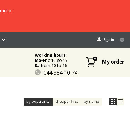
інено:
Sign in
Working hours:
0
Mo-Fr
c 10 до 19
My order
Sa
from 10 to 16
044 384-10-74
096 883-84-03
095 632-18-34
by popularity
cheaper first
by name