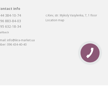
Contact info
044 384-10-74
c.Kiev, str. Mykoly Vasylenka, 7, 1 floor
Location map
096 883-84-03
095 632-18-34
allback
mail:
info@ikra-market.ua
iber:
096 434-40-40
та: