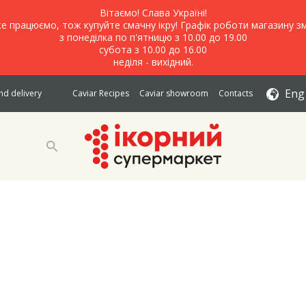
Вітаємо! Слава Україні!
е працюємо, тож купуйте смачну ікру! Графік роботи магазину зм
з понеділка по п'ятницю з 10.00 до 19.00
субота з 10.00 до 16.00
неділя - вихідний.
Eng
d delivery
Caviar Recipes
Caviar showroom
Contacts