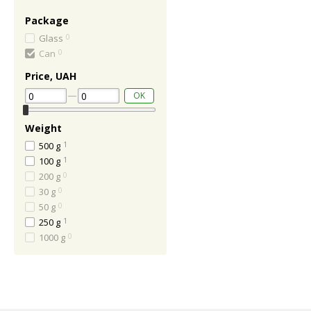
Package
Glass
0
Can
0
Price, UAH
OK
Weight
500 g
1
100 g
1
200 g
0
30 g
0
50 g
0
250 g
1
1000 g
0