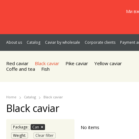
Ми вж
About us
Catalog
Caviar by wholesale
Corporate clients
Payment an
Red caviar
Black caviar
Pike caviar
Yellow caviar
Coffe and tea
Fish
Home
Catalog
Black caviar
Black caviar
Package:
Can
No items
Weight:
Clear filter