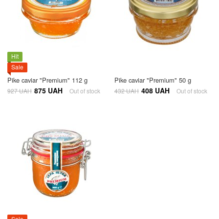
Hit
Sale
Pike caviar "Premium" 112 g
Pike caviar "Premium" 50 g
875 UAH
408 UAH
927 UAH
Out of stock
432 UAH
Out of stock
Sale