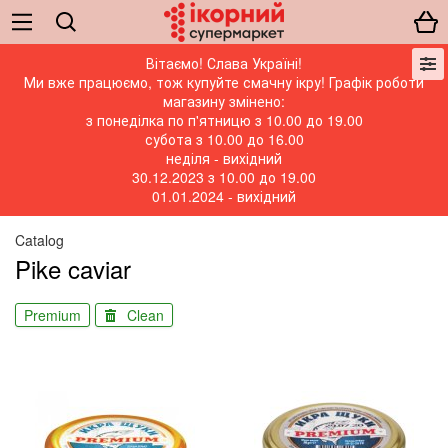
Вітаємо! Слава Україні!
Ми вже працюємо, тож купуйте смачну ікру! Графік роботи
магазину змінено:
з понеділка по п'ятницю з 10.00 до 19.00
субота з 10.00 до 16.00
неділя - вихідний
30.12.2023 з 10.00 до 19.00
01.01.2024 - вихідний
Catalog
Pike caviar
Premium
Clean